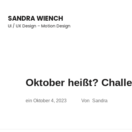
Zum
Inhalt
SANDRA WIENCH
springen
UI / UX Design – Motion Design
(Enter
drücken)
Oktober heißt? Challe
ein
Oktober 4, 2023
Von
Sandra