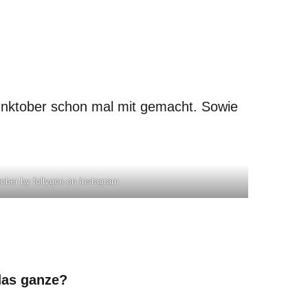
 Inktober schon mal mit gemacht. Sowie
ober by follygon on Instagram
das ganze?